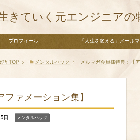
生きていく元エンジニアの
プロフィール
「人生を変える」メールマ
物語
TOP
メンタルハック
メルマガ会員様特典：【
アファメーション集】
15日
メンタルハック